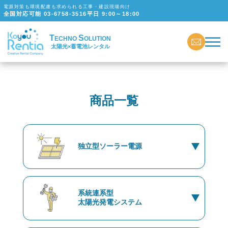
電源対策も環境配慮も求められる工事・建設現場向け
全国対応可能
03-6758-3516
平日 9:00～18:00
T
S
ECHNO
OLUTION
太陽光×蓄電池レンタル
商品一覧
独立型ソーラー電源
系統連系型
太陽光発電システム