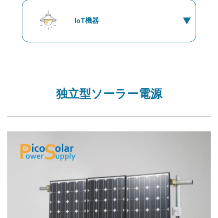
IoT機器
独立型ソーラー電源