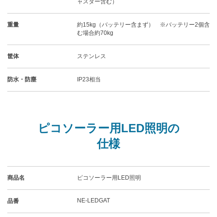
ャスター含む）
重量
約15kg（バッテリー含まず） ※バッテリー2個含
む場合約70kg
筐体
ステンレス
防水・防塵
IP23相当
ピコソーラー用LED照明の
仕様
商品名
ピコソーラー用LED照明
NE-LEDGAT
品番