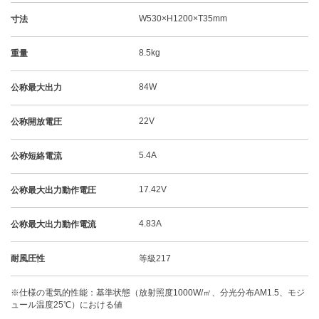
W530×H1200×T35mm
寸法
8.5kg
重量
84W
公称最大出力
22V
公称開放電圧
5.4A
公称短絡電流
17.42V
公称最大出力動作電圧
4.83A
公称最大出力動作電流
耐風圧性
等級217
※仕様の電気的性能：基準状態（放射照度1000W/㎡、分光分布AM1.5、モジ
ュール温度25℃）における値