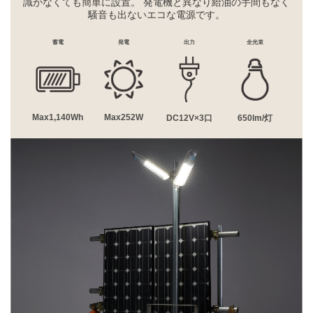
識がなくても簡単に設置。 発電機と異なり給油の手間もなく
騒音も出ないエコな電源です。
蓄電
発電
出力
全光束
Max1,140Wh
Max252W
DC12V×3口
650lm/灯