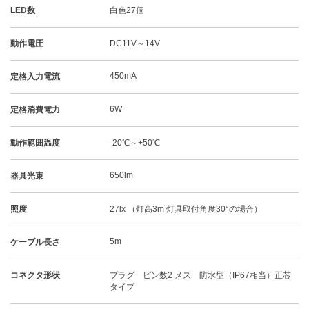
LED数
白色27個
動作電圧
DC11V～14V
450mA
定格入力電流
6W
定格消費電力
動作範囲温度
-20℃～+50℃
650lm
器具光束
照度
27lx （灯高3m 灯具取付角度30°の場合）
5m
ケーブル長さ
コネクタ形状
プラグ ピン数2 メス 防水型（IP67相当）正芯
タイプ