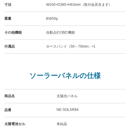
寸法
W100×D385×H63mm（取付金具含まず）
重量
約650g
その他機能
自動点灯/消灯機能
付属品
ホースバンド（50～70mm）×1
ソーラーパネルの仕様
商品名
太陽光パネル
NE-SOLAR84
品番
太陽電池セル
単結晶