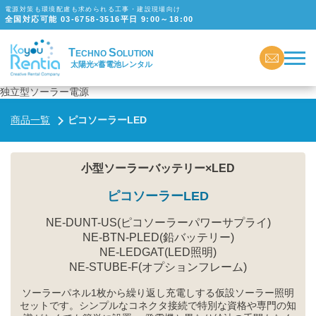
電源対策も環境配慮も求められる工事・建設現場向け
全国対応可能
03-6758-3516
平日 9:00～18:00
T
S
ECHNO
OLUTION
太陽光×蓄電池レンタル
独立型ソーラー電源
商品一覧
ピコソーラーLED
小型ソーラーバッテリー×LED
ピコソーラーLED
NE-DUNT-US(ピコソーラーパワーサプライ)
NE-BTN-PLED(鉛バッテリー)
NE-LEDGAT(LED照明)
NE-STUBE-F(オプションフレーム)
ソーラーパネル1枚から繰り返し充電しする仮設ソーラー照明
セットです。シンプルなコネクタ接続で特別な資格や専門の知