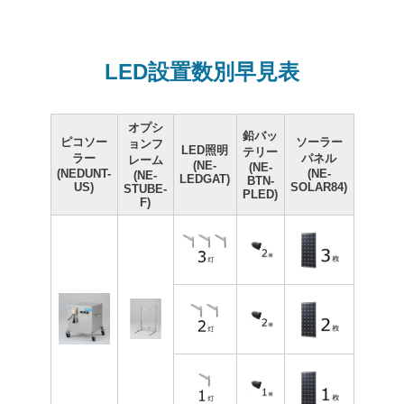
LED設置数別早見表
オプシ
鉛バッ
ピコソー
ソーラー
ョンフ
LED照明
テリー
ラー
パネル
レーム
(NE-
(NE-
(NEDUNT-
(NE-
(NE-
LEDGAT)
BTN-
US)
SOLAR84)
STUBE-
PLED)
F)