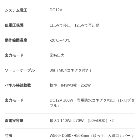
DC12V
システム電圧
低電圧保護
11.5Vで停止 12.5Vで再起動
動作範囲温度
-20℃～40℃
出力モード
常時出力
ソーラーケーブル
8m（MC4コネクタ付き）
パネル接続枚数
標準：84W×3枚＝252W
出力モード
DC12V 100W：専用防水コネクタ×3口 （レセプタ
ブル）
蓄電実容量
最大1,140Wh 570Wh（50%DOD）×2
寸法
W560×D560×H508mm（取っ手、入線口カバーキ