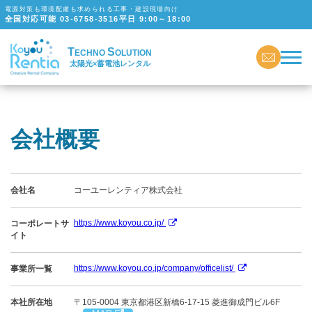
電源対策も環境配慮も求められる工事・建設現場向け
全国対応可能
03-6758-3516
平日 9:00～18:00
T
S
ECHNO
OLUTION
太陽光×蓄電池レンタル
会社概要
会社名
コーユーレンティア株式会社
https://www.koyou.co.jp/
コーポレートサ
イト
https://www.koyou.co.jp/company/officelist/
事業所一覧
本社所在地
〒105-0004 東京都港区新橋6-17-15 菱進御成門ビル6F