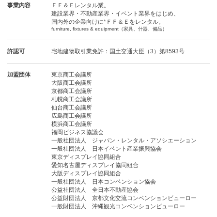
事業内容
ＦＦ＆Ｅレンタル業。
建設業界・不動産業界・イベント業界をはじめ、
国内外の企業向けに*ＦＦ＆Ｅをレンタル。
furniture, fixtures & equipment（家具、什器、備品）
許認可
宅地建物取引業免許：国土交通大臣（3）第8593号
加盟団体
東京商工会議所
大阪商工会議所
京都商工会議所
札幌商工会議所
仙台商工会議所
広島商工会議所
横浜商工会議所
福岡ビジネス協議会
一般社団法人 ジャパン・レンタル・アソシエーション
一般社団法人 日本イベント産業振興協会
東京ディスプレイ協同組合
愛知名古屋ディスプレイ協同組合
大阪ディスプレイ協同組合
一般社団法人 日本コンベンション協会
公益社団法人 全日本不動産協会
公益財団法人 京都文化交流コンベンションビューロー
一般財団法人 沖縄観光コンベンションビューロー