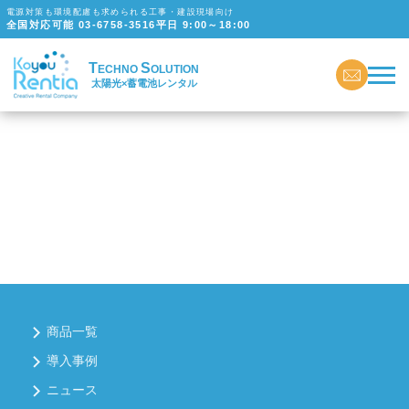
電源対策も環境配慮も求められる工事・建設現場向け
全国対応可能
03-6758-3516
平日 9:00～18:00
T
S
ECHNO
OLUTION
太陽光×蓄電池レンタル
商品一覧
導入事例
ニュース