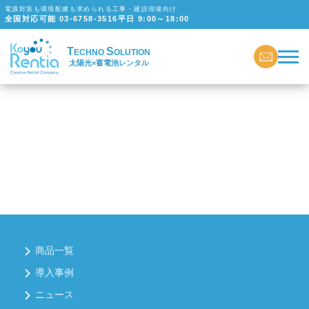
電源対策も環境配慮も求められる工事・建設現場向け
全国対応可能
03-6758-3516
平日 9:00～18:00
T
S
ECHNO
OLUTION
太陽光×蓄電池レンタル
商品一覧
導入事例
ニュース