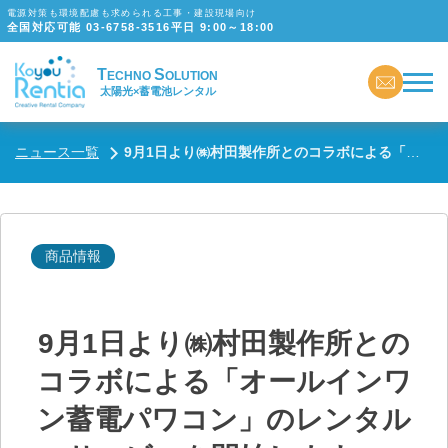
電源対策も環境配慮も求められる工事・建設現場向け
全国対応可能
03-6758-3516
平日 9:00～18:00
T
S
ECHNO
OLUTION
太陽光×蓄電池レンタル
ニュース一覧
9月1日より㈱村田製作所とのコラボによる「オールインワン蓄電パワコン」のレンタルサービスを開始します。
商品情報
9月1日より㈱村田製作所との
コラボによる「オールインワ
ン蓄電パワコン」のレンタル