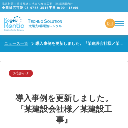
電源対策も環境配慮も求められる工事・建設現場向け
全国対応可能
03-6758-3516
平日 9:00～18:00
T
S
ECHNO
OLUTION
太陽光×蓄電池レンタル
ニュース一覧
導入事例を更新しました。『某建設会社様／某建設工事』
お知らせ
導入事例を更新しました。
『某建設会社様／某建設工
事』