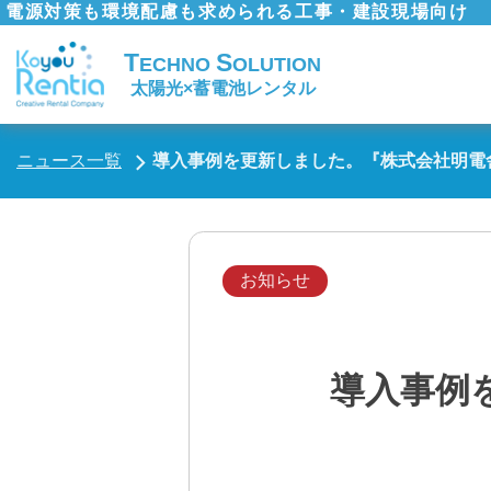
電源対策も環境配慮も求められる工事・建設現場向け
T
S
ECHNO
OLUTION
太陽光×蓄電池レンタル
ニュース一覧
導入事例を更新しました。『株式会社明電
お知らせ
導入事例