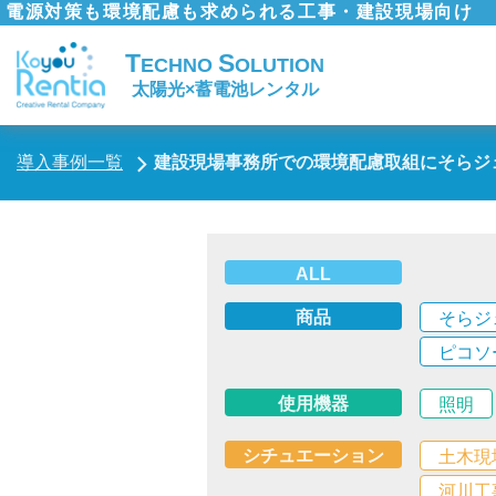
電源対策も環境配慮も求められる工事・建設現場向け
T
S
ECHNO
OLUTION
太陽光×蓄電池レンタル
導入事例一覧
建設現場事務所での環境配慮取組にそらジ
ALL
商品
そらジ
ピコソ
使用機器
照明
シチュエーション
土木現
河川工