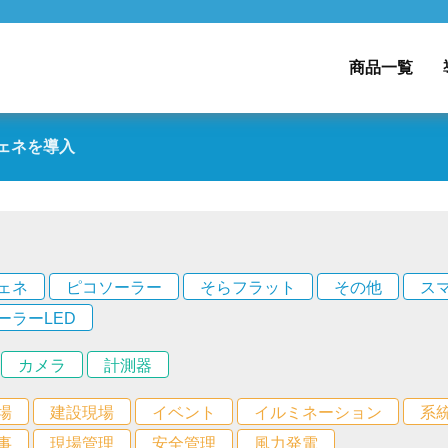
商品一覧
ェネを導入
ェネ
ピコソーラー
そらフラット
その他
ス
ーラーLED
カメラ
計測器
場
建設現場
イベント
イルミネーション
系
事
現場管理
安全管理
風力発電