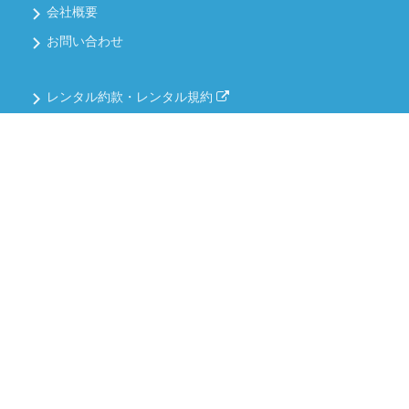
会社概要
お問い合わせ
レンタル約款・レンタル規約
個人情報保護方針
情報セキュリティについて
品質方針について
PAGE TOP
コンプライアンス
ご相談・御見積書・カタログのご請求など
お気軽にお問い合わせください。
お問い合わせフォーム
03-6758-3516
受付時間9:00～18:00(土・日・祝を除く)