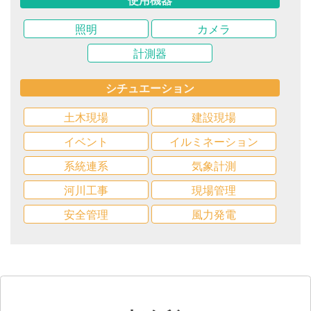
使用機器
照明
カメラ
計測器
シチュエーション
土木現場
建設現場
イベント
イルミネーション
系統連系
気象計測
河川工事
現場管理
安全管理
風力発電