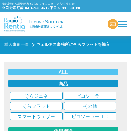
電源対策も環境配慮も求められる工事・建設現場向け
全国対応可能
03-6758-3516
平日 9:00～18:00
T
S
ECHNO
OLUTION
太陽光×蓄電池レンタル
導入事例一覧
ウェルネス事務所にそらフラットを導入
ALL
商品
そらジェネ
ピコソーラー
そらフラット
その他
スマートウェザー
ピコソーラーLED