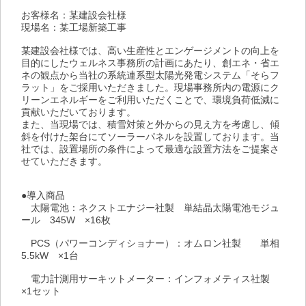
お客様名：某建設会社様
現場名：某工場新築工事
某建設会社様では、高い生産性とエンゲージメントの向上を
目的にしたウェルネス事務所の計画にあたり、創エネ・省エ
ネの観点から当社の系統連系型太陽光発電システム「そらフ
ラット」をご採用いただきました。現場事務所内の電源にク
リーンエネルギーをご利用いただくことで、環境負荷低減に
貢献いただいております。
また、当現場では、積雪対策と外からの見え方を考慮し、傾
斜を付けた架台にてソーラーパネルを設置しております。当
社では、設置場所の条件によって最適な設置方法をご提案さ
せていただきます。
●導入商品
　太陽電池：ネクストエナジー社製　単結晶太陽電池モジュ
ール　345W　×16枚
　PCS（パワーコンディショナー）：オムロン社製　　単相
5.5kW　×1台
　電力計測用サーキットメーター：インフォメティス社製　
×1セット