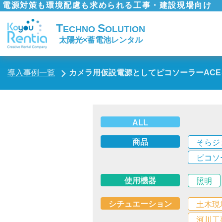
電源対策も環境配慮も求められる工事・建設現場向け
T
S
ECHNO
OLUTION
太陽光×蓄電池レンタル
導入事例一覧
カメラ用仮設電源としてピコソーラーACE
ALL
商品
そらジ
ピコソ
使用機器
照明
シチュエーション
土木現
河川工