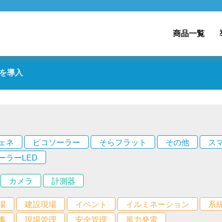
商品一覧
を導入
ェネ
ピコソーラー
そらフラット
その他
ス
ーラーLED
カメラ
計測器
場
建設現場
イベント
イルミネーション
系
事
現場管理
安全管理
風力発電