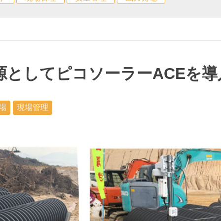
源としてピコソーラーACEを導
場
現場管理