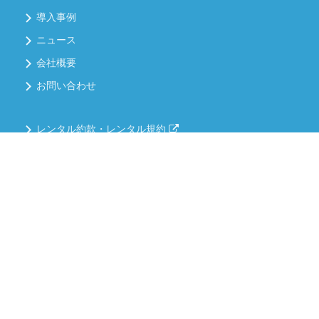
導入事例
ニュース
会社概要
お問い合わせ
レンタル約款・レンタル規約
個人情報保護方針
情報セキュリティについて
品質方針について
PAGE TOP
コンプライアンス
ご相談・御見積書・カタログのご請求など
お気軽にお問い合わせください。
お問い合わせフォーム
03-6758-3516