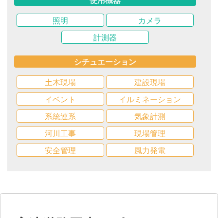
使用機器
照明
カメラ
計測器
シチュエーション
土木現場
建設現場
イベント
イルミネーション
系統連系
気象計測
河川工事
現場管理
安全管理
風力発電