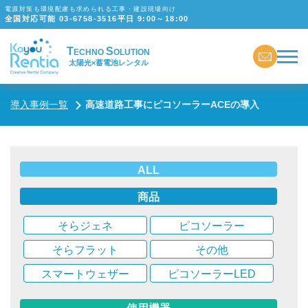
電源対策も環境配慮も求められる工事・建設現場向け
全国対応可能
03-6758-3516
平日 9:00～18:00
T
S
ECHNO
OLUTION
太陽光×蓄電池レンタル
導入事例一覧
高速道路工事にピコソーラーACEの導入
ALL
商品
そらジェネ
ピコソーラー
そらフラット
その他
スマートウェザー
ピコソーラーLED