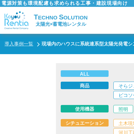
電源対策も環境配慮も求められる工事・建設現場向け
T
S
ECHNO
OLUTION
太陽光×蓄電池レンタル
導入事例一覧
現場内のハウスに系統連系型太陽光発電シ
ALL
商品
そらジ
ピコソ
使用機器
照明
シチュエーション
土木現
河川工