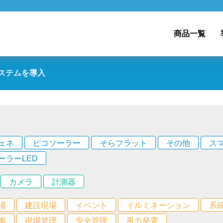
商品一覧
ステムを導入
ェネ
ピコソーラー
そらフラット
その他
ス
ーラーLED
カメラ
計測器
場
建設現場
イベント
イルミネーション
系
事
現場管理
安全管理
風力発電