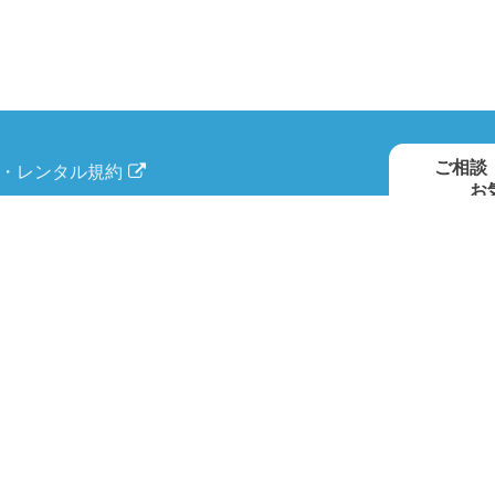
ご相談
・レンタル規約
お
方針
ティについて
いて
ンス
受付時
COPYRIGHT © KOYOU RENTIA Co.,Ltd. All Rights Reserved.